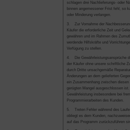
schlagen drei Nachlieferungs- oder 
binnen angemessener Frist fehl, so 
oder Minderung verlangen.
3. Zur Vornahme der Nachbesserung 
Käufer die erforderliche Zeit und Gele
gewähren und im Rahmen des Zumutb
werdende Hilfskräfte und Vorrichtunge
Verfügung zu stellen.
4. Die Gewährleistungsansprüche de
der Käufer ohne unsere schriftliche 
durch Dritte unsachgemäße Reparatur
Änderungen an dem gelieferten Gege
ein Zusammenhang zwischen diese
gerügten Mangel ausgeschlossen ist. 
Gewährleistung insbesondere bei fre
Programmierarbeiten des Kunden.
5. Treten Fehler während des Laufe
obliegt es dem Kunden, nachzuweisen
auf das Programm zurückzuführen si