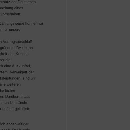
ntsatz der Deutschen
machung eines
vorbehalten.
 Zahlungsweise können wir
n für unsere
h Vertragsabschluß
gründete Zweifel an
igkeit des Kunden
er die
h eine Auskunftei,
tern. Verweigert der
sleistungen, sind wir
alle weiteren
die bisher
n. Darüber hinaus
nannten Umstände
 bereits gelieferte
ich anderweitiger