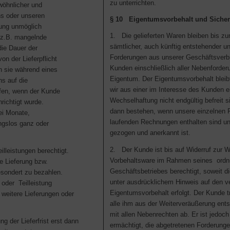
zu unterrichten.
wöhnlicher und
ns oder unseren
§ 10 Eigentumsvorbehalt und Siche
erung unmöglich
1. Die gelieferten Waren bleiben bis zu
(z.B. mangelnde
sämtlicher, auch künftig entstehender u
die Dauer der
Forderungen aus unserer Geschäftsver
n der Lieferpflicht
Kunden einschließlich aller Nebenforder
 sie während eines
Eigentum. Der Eigentumsvorbehalt bleib
ns auf die
wir aus einer im Interesse des Kunden 
fen, wenn der Kunde
Wechselhaftung nicht endgültig befreit si
richtigt wurde.
dann bestehen, wenn unsere einzelnen 
ei Monate,
laufenden Rechnungen enthalten sind un
ngslos ganz oder
gezogen und anerkannt ist.
2. Der Kunde ist bis auf Widerruf zur W
illeistungen berechtigt.
Vorbehaltsware im Rahmen seines or
ge Lieferung bzw.
Geschäftsbetriebes berechtigt, soweit d
esondert zu bezahlen.
unter ausdrücklichem Hinweis auf den v
 oder Teilleistung
Eigentumsvorbehalt erfolgt. Der Kunde tr
 weitere Lieferungen oder
alle ihm aus der Weiterveräußerung en
mit allen Nebenrechten ab. Er ist jedoch
ng der Lieferfrist erst dann
ermächtigt, die abgetretenen Forderunge