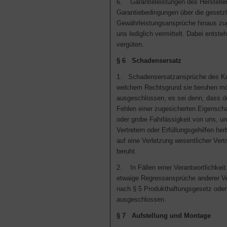
6. Garantieleistungen des Herstelle
Garantiebedingungen über die gesetz
Gewährleistungsansprüche hinaus zu
uns lediglich vermittelt. Dabei entst
vergüten.
§ 6 Schadensersatz
1. Schadensersatzansprüche des Kund
welchem Rechtsgrund sie beruhen mö
ausgeschlossen, es sei denn, dass 
Fehlen einer zugesicherten Eigenscha
oder grobe Fahrlässigkeit von uns, u
Vertretern oder Erfüllungsgehilfen her
auf eine Verletzung wesentlicher Vert
beruht.
2. In Fällen einer Verantwortlichkei
etwaige Regressansprüche anderer Ve
nach § 5 Produkthaftungsgesetz ode
ausgeschlossen.
§ 7 Aufstellung und Montage