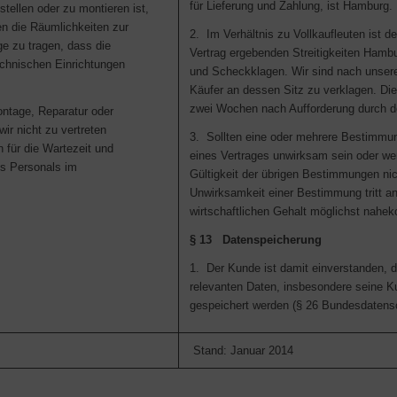
für Lieferung und Zahlung, ist Hamburg.
ellen oder zu montieren ist,
en die Räumlichkeiten zur
2. Im Verhältnis zu Vollkaufleuten ist d
e zu tragen, dass die
Vertrag ergebenden Streitigkeiten Hamb
chnischen Einrichtungen
und Scheckklagen. Wir sind nach unsere
Käufer an dessen Sitz zu verklagen. Di
zwei Wochen nach Aufforderung durch 
ontage, Reparatur oder
ir nicht zu vertreten
3. Sollten eine oder mehrere Bestimmu
n für die Wartezeit und
eines Vertrages unwirksam sein oder wer
es Personals im
Gültigkeit der übrigen Bestimmungen nich
Unwirksamkeit einer Bestimmung tritt an 
wirtschaftlichen Gehalt möglichst nah
§ 13 Datenspeicherung
1. Der Kunde ist damit einverstanden, da
relevanten Daten, insbesondere seine K
gespeichert werden (§ 26 Bundesdatens
Stand: Januar 2014