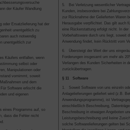
Nachbesserungsversuche
5. Bei Verletzung wesentlicher Vertrags
kann der Käufer Wandlung
Kunden, insbesondere bei Zahlungsverz
zur Rücknahme der Gelieferten Waren be
Herausgabe verpflichtet. Das gilt auch f
oder Ersatzlieferung hat der
eine Rückerstattung erfolgt nicht. In d
genheit unentgeltlich zu
Vorbehaltsware durch uns liegt, soweit
aren auch notwendig
Anwendung findet, kein Rücktritt vom Ve
n unentgeltlich zur
6. Übersteigt der Wert der uns eingerä
Forderungen insgesamt um mehr als 20%,
s Käufers entfallen, wenn
Verlangen des Kunden Sicherheiten in d
Zustimmung selbst oder
zurückübertragen.
en, Manipulationen oder
nstand vornimmt, soweit
§ 11 Software
n Maßnahmen und dem
1. Soweit Software von uns einzeln o
Für Software erlischt die
Anlagelieferungen geliefert wird (z.B. Be
mden und eigenen
Anwendungsprogramme), ist Vertragsg
einschließlich Beschreibung, Datenträge
s eines Programms auf, so
Beschreibung in etwaigen Angeboten und
, dass die Fehler nicht
Leistungsbeschreibung und keine Zusic
nd.
solche Softwarelieferungen gelten bei So