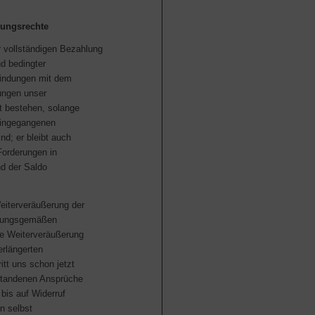
rungsrechte
r vollständigen Bezahlung
nd bedingter
bindungen mit dem
ungen unser
t bestehen, solange
eingegangenen
nd; er bleibt auch
Forderungen in
d der Saldo
eiterveräußerung der
dnungsgemäßen
ie Weiterveräußerung
erlängerten
itt uns schon jetzt
tstandenen Ansprüche
 bis auf Widerruf
n selbst