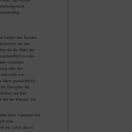
einbart. Der Kunde
haltungsrecht
echtskräftig
nd Gefahr des Kunden.
bestimmen wir das
hne für die Wahl der
erantwortlich zu sein.
alen verlangen.
rung oder den
 Abschluß von
die Ware grundsätzlich
 der Übergabe der
tführer auf den
 bei der Klausel „frei
Ware beim Transport hat
ich eine
d uns sofort davon