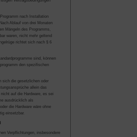
sonstigen Vertragsbedingungen
Programm nach Installation
 Nach Ablauf von drei Monaten
egen Mängeln des Programms,
nbar waren, nicht mehr geltend
gelrüge richtet sich nach § 6
tandardprogramme sind, können
nzprogramm den spezifischen
sich die gesetzlichen oder
stungsansprüche allein das
nicht auf die Hardware, es sei
e ausdrücklich als
oder die Hardware wäre ohne
tig einsetzbar.
d
chen Verpflichtungen, insbesondere