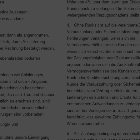
en
Höhe von 4% über dem jeweiligen Disko
Bundesbank zu verlangen. Die Geltend
stige Aussagen
weitergehenden Verzugsschadens bleibt 
 etwas anderes
4. Ohne Rücksicht auf die vereinbarte
Vorauszahlung oder Sicherheitsleistunge
erst dann als angenommen,
Forderungen verlangen, wenn sich die
ftlich, durch Auslieferung
Vermögensverhältnisse des Kunden nac
er Rechnung bestätigt werden.
wesentlich verschlechtern, wenn sich be
der Zahlungsfähigkeit oder Zahlungswill
ebenabreden bedürfen
ergeben oder wenn sich die Auskünfte üb
Vermögensverhältnisse des Kunden durc
rlagen wie Abbildungen,
Bank oder Kreditversicherung verschlech
ben sind circa – Angaben,
Kunde die Vorauszahlung oder Sicherheit
ls verbindlich bezeichnet.
berechtigt, vom Vertrag zurückzutreten, 
it, die nach Treu und Glauben
Lieferungen einzustellen und Ersatz für 
lich zu erachten sind, sind
entstandenen Aufwendungen zu verlange
forderliche, unwesentliche
sind wir bei Vorliegen der in Satz 1 ge
ungen sind vorbehalten.
berechtigt, das gewährte Zahlungsziel für
Waren zu widerrufen.
nungs- und
5. Als Zahlungsbedingung ist vorbehaltl
en ohne unsere Einwilligung