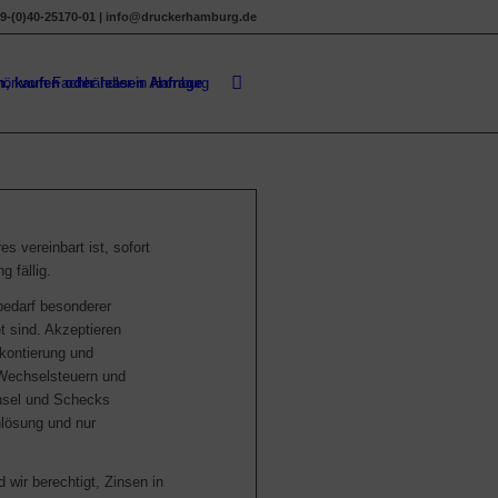
9-(0)40-25170-01 | info@druckerhamburg.de
n, kaufen oder leasen Anfrage
s vereinbart ist, sofort
 fällig.
edarf besonderer
et sind. Akzeptieren
skontierung und
Wechselsteuern und
chsel und Schecks
nlösung und nur
wir berechtigt, Zinsen in