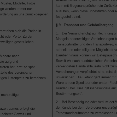
Abreden ausdrücklich „netto Kasse“ ver
 Muster, Modelle, Fotos,
kann mit Gegenansprüchen ein Zurückbe
äge werden immer nur
ausüben, wenn diese unbestritten oder r
nforderung an uns zurückgegeben.
festgestellt sind.
§ 9 Transport und Gefahrübergang
rstehen sich die Preise in
1. Der Versand erfolgt auf Rechnung u
ht oder Porto. Zu den
Mangels anderweitiger Vereinbarungen 
jeweiligen gesetzlichen
Transportmittel und den Transportweg, o
schnellsten oder billigsten Möglichkeit v
Darüber hinaus können wir Lieferpausch
r Monate nach
Soweit wir nach ausdrücklicher Vereinba
sie aufgrund
verwendeten Handelsklauseln nicht zum
reten hat, erst so spät
Versicherungen verpflichtet sind, reist 
stelle des vereinbarten
unversichert. Die Gefahr geht immer mit
tigen Listenpreis zu berechnen.
Ware an den Spediteur oder ersten Frach
Kunden über. Dies gilt insbesondere auch
Bestimmungsort“.
 rechtzeitige
2. Bei Beschädigung oder Verlust der 
der Kunde bei dem Beförderer unverzügl
rzeitraumes erfolgt die
Tatbestandsaufnahme zu veranlassen un
e höherer Gewalt und