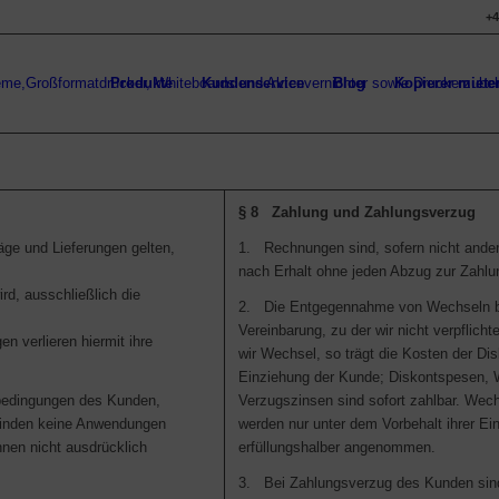
+4
Produkte
Kundenservice
Blog
Kopierer miete
§ 8 Zahlung und Zahlungsverzug
äge und Lieferungen gelten,
1. Rechnungen sind, sofern nicht andere
nach Erhalt ohne jeden Abzug zur Zahlung
ird, ausschließlich die
2. Die Entgegennahme von Wechseln b
Vereinbarung, zu der wir nicht verpflicht
n verlieren hiermit ihre
wir Wechsel, so trägt die Kosten der Di
Einziehung der Kunde; Diskontspesen, 
edingungen des Kunden,
Verzugszinsen sind sofort zahlbar. We
finden keine Anwendungen
werden nur unter dem Vorbehalt ihrer Ei
hnen nicht ausdrücklich
erfüllungshalber angenommen.
3. Bei Zahlungsverzug des Kunden sind 