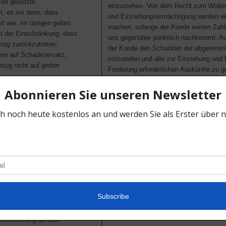
zeit gesetzte
einzuziehen. Von dem Recht zum Widerr
t, es sei denn, dass
und Einziehungsermächtigung werden wi
rt war. Im übrigen gelten
machen, solange der Kunde seinen Zahl
 der Einschränkung, dass
uns gegenüber pünktlich nachkommt. Au
trag zurückzutreten;
der Kunde den Schuldner der abgetrete
ere auf Schadenersatz,
mitzuteilen und alle zur Einziehung und
rzug nicht auf grober
Forderung erforderlichen Auskünfte zu g
notwendigen Unterlagen herauszugeben.
en
3. Mit der Zahlungseinstellung, der Be
eines Konkurs- oder Vergleichsverfahre
are sofort nach Ablieferung
oder Wechselprotest oder einer erfolgten
 Menge zu untersuchen.
das Recht zum Weiterverkauf der Vorbe
züglich (regelmäßig
eingehende Beiträge aus früheren Weite
 Ware) schriftlich,
sofort auf einem Sonderkonto anzusam
t werden. Versteckte
ckung in gleicher Weise
4. Die Verpfändung oder Sicherungsübe
Vorbehaltsware ist unzulässig. Von
Zwangsvollstreckungsmaßnahmen Dritter
echtzeitigen Mängelrüge
Vorbehaltsware hat der Käufer uns unver
rs nach unserer Wahl auf
Übergabe der für eine Intervention notw
Nachbesserungsanspruch.
zu unterrichten.
achbesserung ab oder