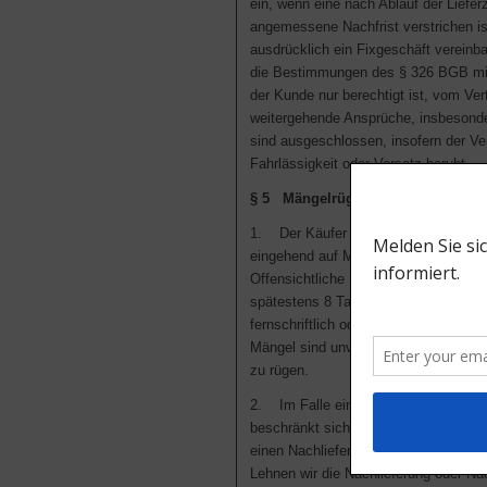
ein, wenn eine nach Ablauf der Liefer
angemessene Nachfrist verstrichen is
ausdrücklich ein Fixgeschäft vereinba
die Bestimmungen des § 326 BGB mit
der Kunde nur berechtigt ist, vom Ver
weitergehende Ansprüche, insbesond
sind ausgeschlossen, insofern der Ve
Fahrlässigkeit oder Vorsatz beruht.
§ 5 Mängelrügen, Gewährleistung
1. Der Käufer ist verpflichtet, die W
eingehend auf Mängel, Warenart und
Offensichtliche Mängel müssen unver
spätestens 8 Tage nach Eintreffen der
fernschriftlich oder per Telefax gerüg
Mängel sind unverzüglich nach Entde
zu rügen.
2. Im Falle einer berechtigten und r
beschränkt sich das Recht des Käufe
einen Nachlieferungsanspruch oder 
Lehnen wir die Nachlieferung oder N