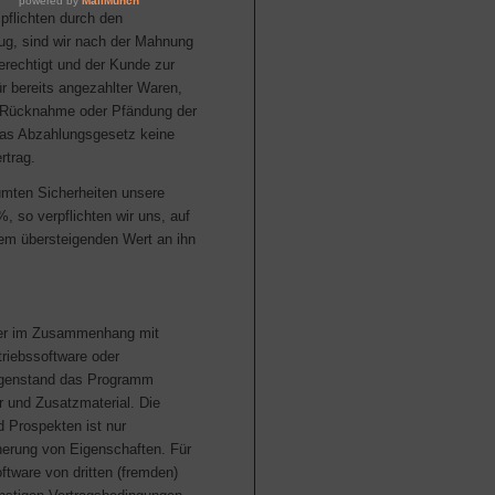
pflichten durch den
ug, sind wir nach der Mahnung
rechtigt und der Kunde zur
ür bereits angezahlter Waren,
er Rücknahme oder Pfändung der
 das Abzahlungsgesetz keine
rtrag.
umten Sicherheiten unsere
 so verpflichten wir uns, auf
em übersteigenden Wert an ihn
der im Zusammenhang mit
triebssoftware oder
egenstand das Programm
r und Zusatzmaterial. Die
 Prospekten ist nur
herung von Eigenschaften. Für
ftware von dritten (fremden)