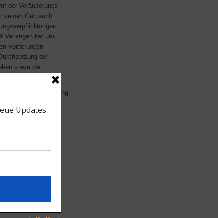
uf der Veräußerungs-
r keinen Gebrauch
ungsverpflichtungen
f Verlangen hat uns
nen Forderungen
 Durchsetzung der
eben sowie die
antragung oder Eröffnung
ns, einem Scheck-
 Pfändung erlischt
haltsware. Danach
rveräußerungen sind
meln.
reignung der
 in die
züglich unter
endigen Unterlagen