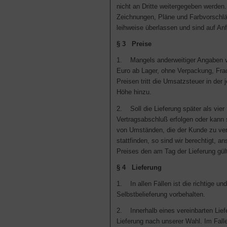
nicht an Dritte weitergegeben werden.
Zeichnungen, Pläne und Farbvorschl
leihweise überlassen und sind auf A
§ 3 Preise
1. Mangels anderweitiger Angaben ve
Euro ab Lager, ohne Verpackung, Frac
Preisen tritt die Umsatzsteuer in der 
Höhe hinzu.
2. Soll die Lieferung später als vie
Vertragsabschluß erfolgen oder kann 
von Umständen, die der Kunde zu vert
stattfinden, so sind wir berechtigt, an
Preises den am Tag der Lieferung gül
§ 4 Lieferung
1. In allen Fällen ist die richtige und
Selbstbelieferung vorbehalten.
2. Innerhalb eines vereinbarten Liefe
Lieferung nach unserer Wahl. Im Fall