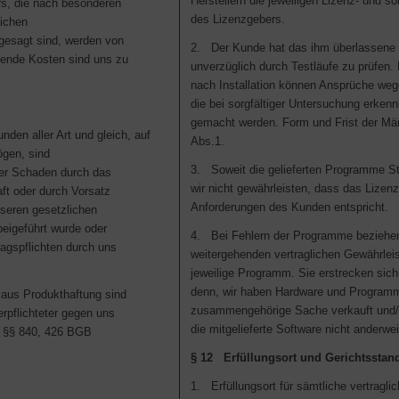
Herstellern die jeweiligen Lizenz- und 
rs, die nach besonderen
des Lizenzgebers.
lichen
gesagt sind, werden von
2. Der Kunde hat das ihm überlassene 
ehende Kosten sind uns zu
unverzüglich durch Testläufe zu prüfen.
nach Installation können Ansprüche w
die bei sorgfältiger Untersuchung erken
gemacht werden. Form und Frist der Män
en aller Art und gleich, auf
Abs.1.
gen, sind
3. Soweit die gelieferten Programme S
der Schaden durch das
wir nicht gewährleisten, dass das Lize
ft oder durch Vorsatz
Anforderungen des Kunden entspricht.
nseren gesetzlichen
beigeführt wurde oder
4. Bei Fehlern der Programme beziehen 
ragspflichten durch uns
weitergehenden vertraglichen Gewährlei
jeweilige Programm. Sie erstrecken sich 
denn, wir haben Hardware und Programm
t aus Produkthaftung sind
zusammengehörige Sache verkauft und/
rpflichteter gegen uns
die mitgelieferte Software nicht anderwei
r §§ 840, 426 BGB
§ 12 Erfüllungsort und Gerichtsstan
1. Erfüllungsort für sämtliche vertragli