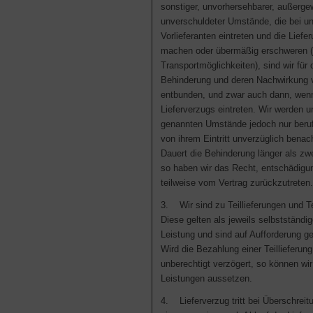
sonstiger, unvorhersehbarer, außerge
unverschuldeter Umstände, die bei u
Vorlieferanten eintreten und die Lief
machen oder übermäßig erschweren 
Transportmöglichkeiten), sind wir für 
Behinderung und deren Nachwirkung vo
entbunden, und zwar auch dann, wenn
Lieferverzugs eintreten. Wir werden u
genannten Umstände jedoch nur beru
von ihrem Eintritt unverzüglich benach
Dauert die Behinderung länger als zw
so haben wir das Recht, entschädigu
teilweise vom Vertrag zurückzutreten.
3. Wir sind zu Teillieferungen und Te
Diese gelten als jeweils selbstständi
Leistung und sind auf Aufforderung g
Wird die Bezahlung einer Teillieferung
unberechtigt verzögert, so können wir
Leistungen aussetzen.
4. Lieferverzug tritt bei Überschreitu