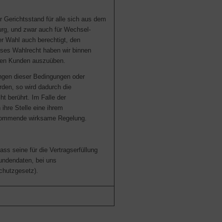
er Gerichtsstand für alle sich aus dem
urg, und zwar auch für Wechsel-
r Wahl auch berechtigt, den
eses Wahlrecht haben wir binnen
den Kunden auszuüben.
ngen dieser Bedingungen oder
den, so wird dadurch die
t berührt. Im Falle der
ihre Stelle eine ihrem
ekommende wirksame Regelung.
ss seine für die Vertragserfüllung
undendaten, bei uns
chutzgesetz).