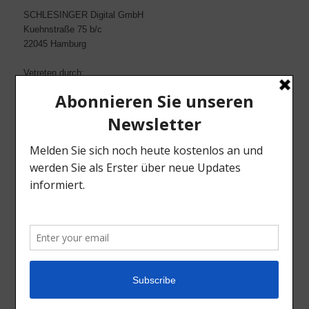
SCHLESINGER Digital GmbH
Kuehnstraße 75 b/c
22045 Hamburg
Vetreten durch:
Sascha Knese & Thomas Quade
Kontakt:
Tel. 040-2517001
Fax 040-25170222
Email: info@schlesinger-net.de
Web: www.schlesinger-net.de
INFORMATIONEN
AGB
Datenschutz
Impressum
Kontakt