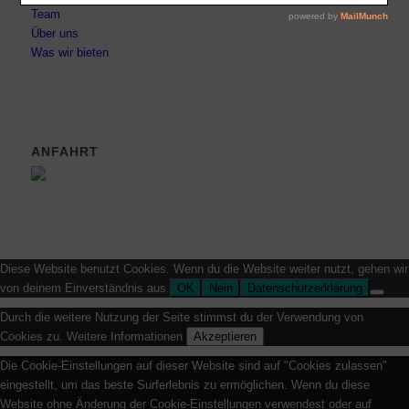
Team
Über uns
Was wir bieten
ANFAHRT
Diese Website benutzt Cookies. Wenn du die Website weiter nutzt, gehen wir
von deinem Einverständnis aus.
OK
Nein
Datenschutzerklärung
Durch die weitere Nutzung der Seite stimmst du der Verwendung von
Cookies zu.
Weitere Informationen
Akzeptieren
Die Cookie-Einstellungen auf dieser Website sind auf "Cookies zulassen"
eingestellt, um das beste Surferlebnis zu ermöglichen. Wenn du diese
Website ohne Änderung der Cookie-Einstellungen verwendest oder auf