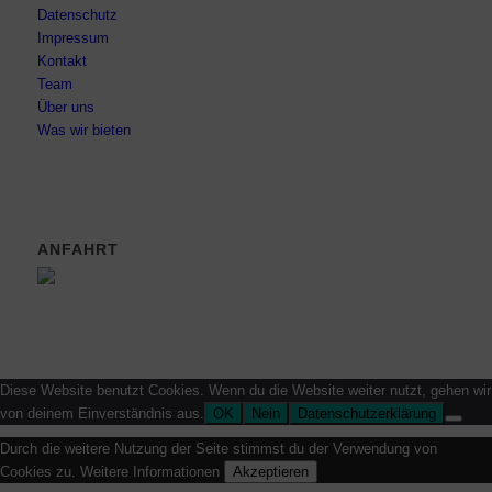
Datenschutz
Impressum
Kontakt
Team
Über uns
Was wir bieten
ANFAHRT
Diese Website benutzt Cookies. Wenn du die Website weiter nutzt, gehen wir
von deinem Einverständnis aus.
OK
Nein
Datenschutzerklärung
Durch die weitere Nutzung der Seite stimmst du der Verwendung von
Cookies zu.
Weitere Informationen
Akzeptieren