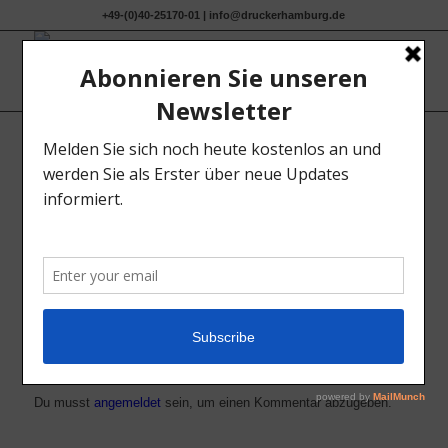
+49-(0)40-25170-01 | info@druckerhamburg.de
0
KOMMENTARE
Hinterlasse einen Kommentar
An der Diskussion beteiligen?
Hinterlasse uns deinen Kommentar!
Du musst
angemeldet
sein, um einen Kommentar abzugeben.