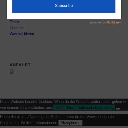
Datenschutz
Impressum
Kontakt
Team
Über uns
Was wir bieten
ANFAHRT
Diese Website benutzt Cookies. Wenn du die Website weiter nutzt, gehen wir
von deinem Einverständnis aus.
OK
Nein
Datenschutzerklärung
Durch die weitere Nutzung der Seite stimmst du der Verwendung von
Cookies zu.
Weitere Informationen
Akzeptieren