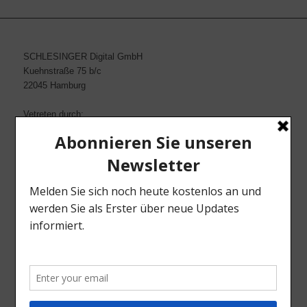
SCHLESINGER Digital GmbH
Kuehnstraße 75 b/c
22045 Hamburg
Vetreten durch:
Sascha Knese & Thomas Quade
Kontakt:
Tel. 040-2517001
Fax 040-25170222
Email: info@schlesinger-net.de
Web: www.schlesinger-net.de
INFORMATIONEN
AGB