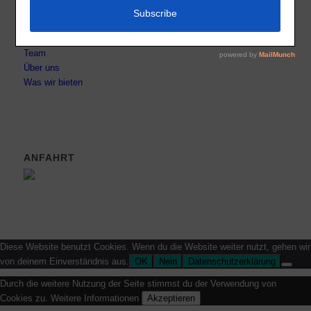
Datenschutz
Impressum
Kontakt
Team
Über uns
Was wir bieten
ANFAHRT
Diese Website benutzt Cookies. Wenn du die Website weiter nutzt, gehen wir
von deinem Einverständnis aus.
OK
Nein
Datenschutzerklärung
Durch die weitere Nutzung der Seite stimmst du der Verwendung von
Cookies zu.
Weitere Informationen
Akzeptieren