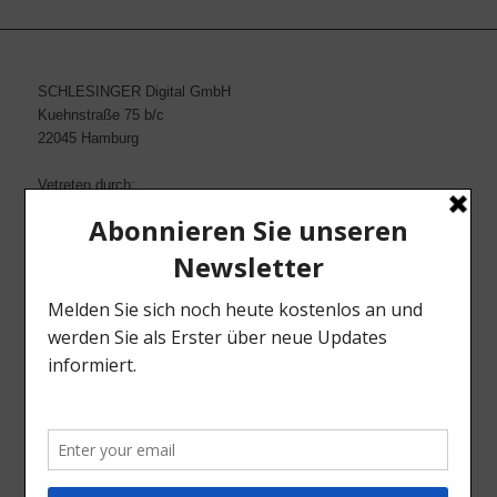
SCHLESINGER Digital GmbH
Kuehnstraße 75 b/c
22045 Hamburg
Vetreten durch:
Sascha Knese & Thomas Quade
Kontakt:
Tel. 040-2517001
Fax 040-25170222
Email: info@schlesinger-net.de
Web: www.schlesinger-net.de
INFORMATIONEN
AGB