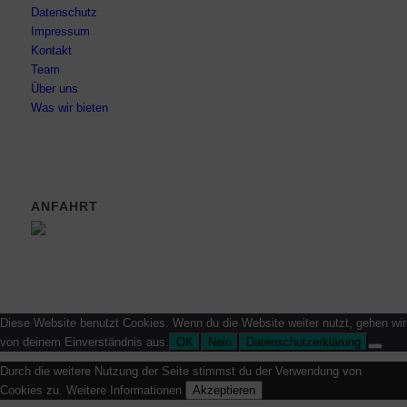
Datenschutz
Impressum
Kontakt
Team
Über uns
Was wir bieten
ANFAHRT
Diese Website benutzt Cookies. Wenn du die Website weiter nutzt, gehen wir
von deinem Einverständnis aus.
OK
Nein
Datenschutzerklärung
Durch die weitere Nutzung der Seite stimmst du der Verwendung von
Cookies zu.
Weitere Informationen
Akzeptieren