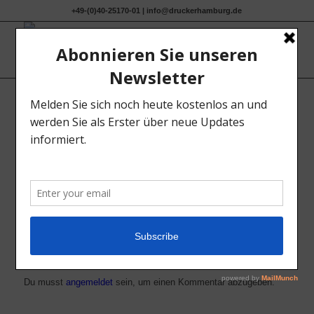
+49-(0)40-25170-01 | info@druckerhamburg.de
0
KOMMENTARE
Hinterlasse einen Kommentar
An der Diskussion beteiligen?
Hinterlasse uns deinen Kommentar!
Du musst
angemeldet
sein, um einen Kommentar abzugeben.