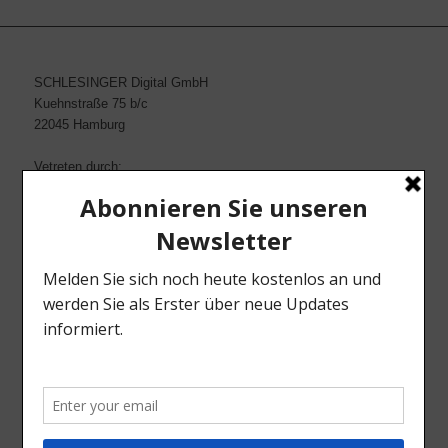
SCHLESINGER Digital GmbH
Kuehnstraße 75 b/c
22045 Hamburg
Vetreten durch:
Sascha Knese & Thomas Quade
Kontakt:
Tel. 040-2517001
Fax 040-25170222
Email: info@schlesinger-net.de
Web: www.schlesinger-net.de
INFORMATIONEN
AGB