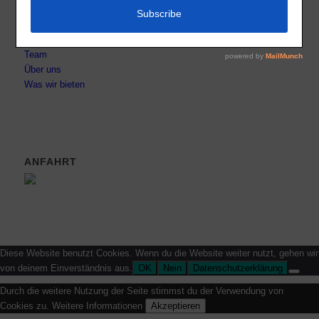
Datenschutz
Impressum
Kontakt
Team
Über uns
Was wir bieten
ANFAHRT
Diese Website benutzt Cookies. Wenn du die Website weiter nutzt, gehen wir
von deinem Einverständnis aus.
OK
Nein
Datenschutzerklärung
Durch die weitere Nutzung der Seite stimmst du der Verwendung von
Cookies zu.
Weitere Informationen
Akzeptieren